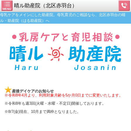
晴ル助産院（北区赤羽台）
MENU
母乳ケアをメインにした助産院。母乳育児のご相談なら、北区赤羽台の晴
ル・助産院（はる助産院）へ
産後デイケア
のお知らせ
※令和8年4月より、利用対象月齢を5か月0日までに変更いたします。
※令和8年も週3回(火曜・水曜・不定日)開催しておりま
す。
※8/7(金)現在、10月まで満枠となりました。