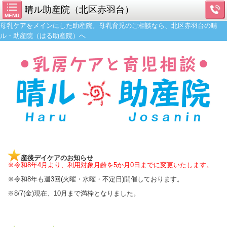
晴ル助産院（北区赤羽台）
MENU
母乳ケアをメインにした助産院。母乳育児のご相談なら、北区赤羽台の晴
ル・助産院（はる助産院）へ
産後デイケア
のお知らせ
※令和8年4月より、利用対象月齢を5か月0日までに変更いたします。
※令和8年も週3回(火曜・水曜・不定日)開催しておりま
す。
※8/7(金)現在、10月まで満枠となりました。